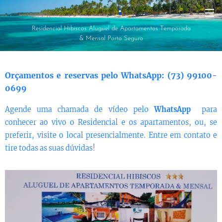
Residencial Hibiscos Aluguel de Apartamentos Temporada
& Mensal Porto Seguro
Orçamentos e reservas pelo WhatsApp:
(73) 99100-
0699
Agende uma chamada de vídeo pelo
WhatsApp
para
conhecer ao vivo o Residencial e os apartamentos, ou, se
preferir, visite o local presencialmente. Entre em contato e
tire todas as suas dúvidas!